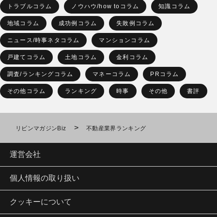
トラブルコラム
ノウハウ/how toコラム
知識コラム
地域コラム
成功例コラム
失敗例コラム
ニュース/時事ネタコラム
マンションコラム
戸建てコラム
土地コラム
金利コラム
調査/ランキングコラム
マネーコラム
PRコラム
その他コラム
ランキング
時事
その他
書評
>
リビンマガジンBiz
不動産業界ランキング
運営会社
個人情報の取り扱い
クッキーについて