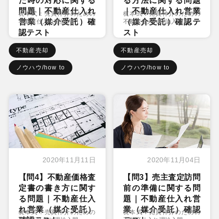
た時の対応に関する
る方法に関する問題
問題｜不動産仕入れ
｜不動産仕入れ営業
梶本式：売買仲介のための
梶本式：売買仲介のための
営業（媒介受託）確
（媒介受託）確認テ
不動産仕入れ理論入門
不動産仕入れ理論入門
認テスト
スト
不動産売却
不動産売却
ノウハウ/how to
ノウハウ/how to
2020年11月11日
2020年11月04日
【問4】不動産価格査
【問3】売主査定訪問
定書の書き方に関す
前の準備に関する問
る問題｜不動産仕入
題｜不動産仕入れ営
れ営業（媒介受託）
業（媒介受託）確認
梶本式：売買仲介のための
梶本式：売買仲介のための