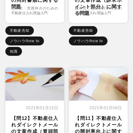
の同封書類に関する
の文章作成（訴求ポ
問題
イント部分）に関す
梶本式：売買仲介のための
梶本式：売買仲介のための
る問題
不動産仕入れ理論入門
不動産仕入れ理論入門
不動産売却
不動産売却
ノウハウ/how to
ノウハウ/how to
知識
2021年01月13日
2021年01月06日
【問12】不動産仕入
【問11】不動産仕入
れダイレクトメール
れダイレクトメール
の文章作成（冒頭部
の開封率向上に関す