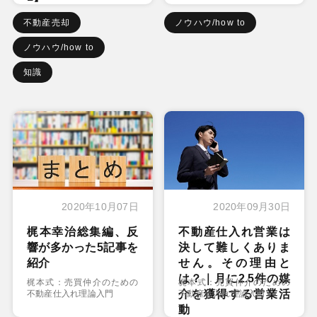
不動産売却
ノウハウ/how to
ノウハウ/how to
知識
2020年10月07日
2020年09月30日
梶本幸治総集編、反
不動産仕入れ営業は
響が多かった5記事を
決して難しくありま
紹介
せん。その理由と
は？｜月に2.5件の媒
梶本式：売買仲介のための
梶本式：売買仲介のための
介を獲得する営業活
不動産仕入れ理論入門
不動産仕入れ理論入門
動