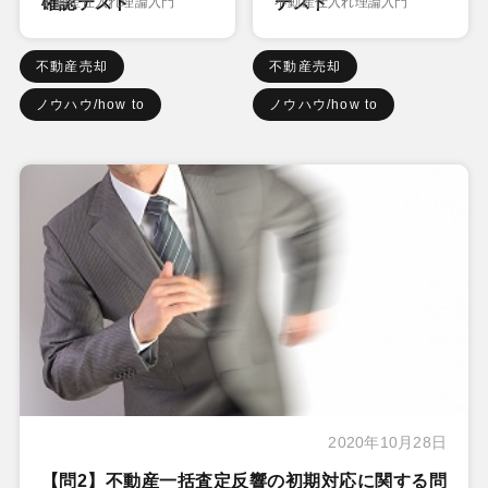
確認テスト
テスト
不動産仕入れ理論入門
不動産仕入れ理論入門
不動産売却
不動産売却
ノウハウ/how to
ノウハウ/how to
2020年10月28日
【問2】不動産一括査定反響の初期対応に関する問