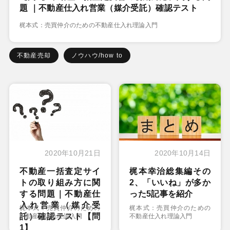
題 ｜不動産仕入れ営業（媒介受託）確認テスト
梶本式：売買仲介のための不動産仕入れ理論入門
不動産売却
ノウハウ/how to
2020年10月21日
2020年10月14日
不動産一括査定サイ
梶本幸治総集編その
トの取り組み方に関
2、「いいね」が多か
する問題｜不動産仕
った5記事を紹介
入れ営業（媒介受
梶本式：売買仲介のための
梶本式：売買仲介のための
託）確認テスト【問
不動産仕入れ理論入門
不動産仕入れ理論入門
1】