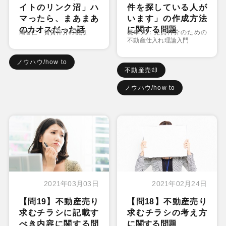
イトのリンク沼」ハ
件を探している人が
マったら、まあまあ
います」の作成方法
のカオスだった話
に関する問題
南智仁 賃貸仲介の視点
梶本式：売買仲介のための
不動産仕入れ理論入門
ノウハウ/how to
不動産売却
ノウハウ/how to
2021年03月03日
2021年02月24日
【問19】不動産売り
【問18】不動産売り
求むチラシに記載す
求むチラシの考え方
べき内容に関する問
に関する問題