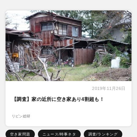
2019年11月26日
【調査】家の近所に空き家あり4割超も！
リビン総研
空き家問題
ニュース/時事ネタ
調査/ランキング