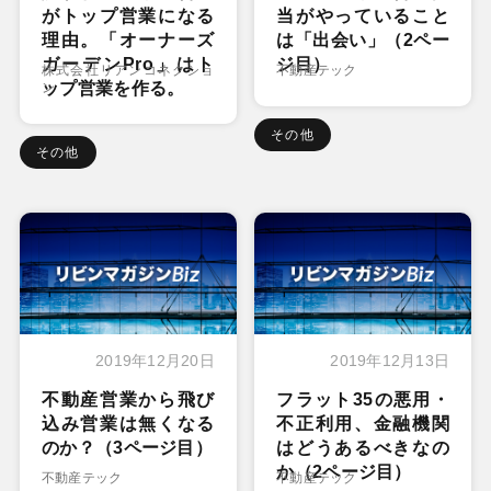
がトップ営業になる
当がやっていること
理由。「オーナーズ
は「出会い」（2ペー
ガーデンPro」はト
ジ目）
株式会社リアンコネクショ
不動産テック
ップ営業を作る。
ン
その他
その他
2019年12月20日
2019年12月13日
不動産営業から飛び
フラット35の悪用・
込み営業は無くなる
不正利用、金融機関
のか？（3ページ目）
はどうあるべきなの
か（2ページ目）
不動産テック
不動産テック