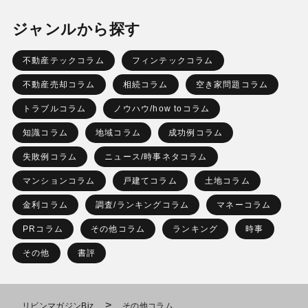
ジャンルから探す
不動産テックコラム
フィンテックコラム
不動産売却コラム
相続コラム
空き家問題コラム
トラブルコラム
ノウハウ/how toコラム
知識コラム
地域コラム
成功例コラム
失敗例コラム
ニュース/時事ネタコラム
マンションコラム
戸建てコラム
土地コラム
金利コラム
調査/ランキングコラム
マネーコラム
PRコラム
その他コラム
ランキング
時事
その他
書評
>
リビンマガジンBiz
その他コラム