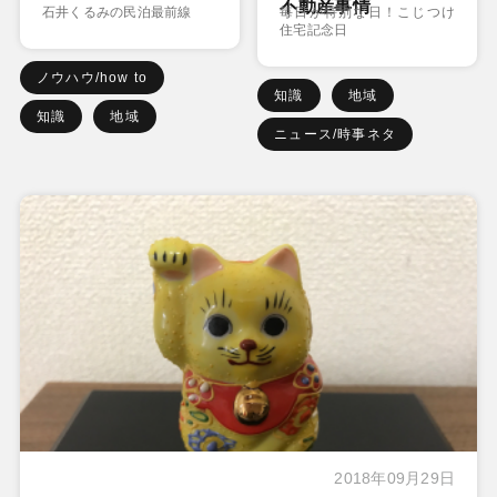
不動産事情
石井くるみの民泊最前線
毎日が特別な日！こじつけ
住宅記念日
ノウハウ/how to
知識
地域
知識
地域
ニュース/時事ネタ
2018年09月29日