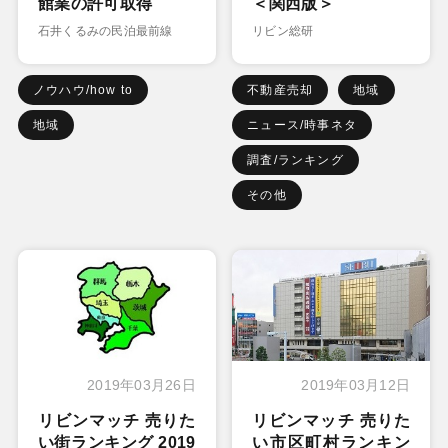
館業の許可取得
＜関西版＞
石井くるみの民泊最前線
リビン総研
ノウハウ/how to
不動産売却
地域
地域
ニュース/時事ネタ
調査/ランキング
その他
2019年03月26日
2019年03月12日
リビンマッチ 売りた
リビンマッチ 売りた
い街ランキング 2019
い市区町村ランキン