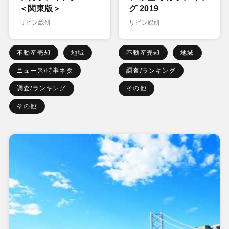
＜関東版＞
グ 2019
リビン総研
リビン総研
不動産売却
地域
不動産売却
地域
ニュース/時事ネタ
調査/ランキング
調査/ランキング
その他
その他