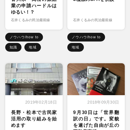
業の申請ハードルは
ゆるい！？
石井くるみの民泊最前線
石井くるみの民泊最前線
ノウハウ/how to
ノウハウ/how to
知識
地域
地域
2019年02月18日
2018年09月30日
長野・松本で古民家
9月30日は「世界翻
活用の取り組みを始
訳の日」です。変貌
めます
を遂げた自由が丘の