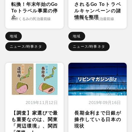
転換！年末年始のGo
されるGo Toトラベ
Toトラベル事業の停
ルキャンペーンの諸
止
情報を整理
石井くるみの民泊最前線
石井くるみの民泊最前線
地域
地域
ニュース/時事ネタ
ニュース/時事ネタ
2019年11月12日
2019年09月16日
【調査】家選びで最
長期金利まで日銀が
も重要なのは、関東
操作している日本の
「周辺環境」、関西
現状