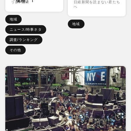
「価格」！
リビン総研
日経新聞を読まない君たち
へ
地域
地域
ニュース/時事ネタ
調査/ランキング
その他