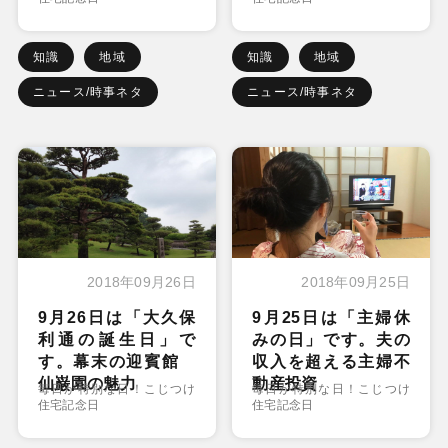
知識
地域
知識
地域
ニュース/時事ネタ
ニュース/時事ネタ
2018年09月26日
2018年09月25日
9月26日は「大久保
9月25日は「主婦休
利通の誕生日」で
みの日」です。夫の
す。幕末の迎賓館
収入を超える主婦不
仙巌園の魅力
動産投資
毎日が特別な日！こじつけ
毎日が特別な日！こじつけ
住宅記念日
住宅記念日