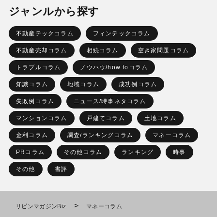
ジャンルから探す
不動産テックコラム
フィンテックコラム
不動産売却コラム
相続コラム
空き家問題コラム
トラブルコラム
ノウハウ/how toコラム
知識コラム
地域コラム
成功例コラム
失敗例コラム
ニュース/時事ネタコラム
マンションコラム
戸建てコラム
土地コラム
金利コラム
調査/ランキングコラム
マネーコラム
PRコラム
その他コラム
ランキング
時事
その他
書評
>
リビンマガジンBiz
マネーコラム