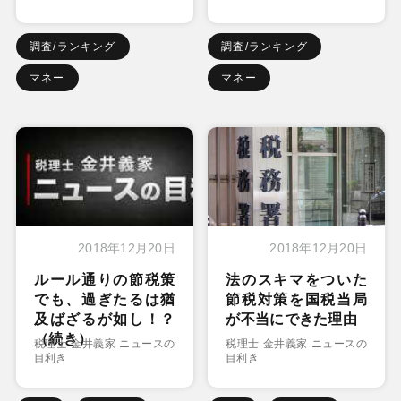
調査/ランキング
調査/ランキング
マネー
マネー
2018年12月20日
2018年12月20日
ルール通りの節税策
法のスキマをついた
でも、過ぎたるは猶
節税対策を国税当局
及ばざるが如し！？
が不当にできた理由
（続き）
税理士 金井義家 ニュースの
税理士 金井義家 ニュースの
目利き
目利き