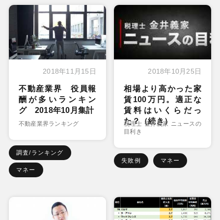
2018年11月15日
2018年10月25日
不動産業界 役員報
相場より高かった家
酬が多いランキン
賃100万円。適正な
グ 2018年10月集計
賃料はいくらだっ
た？（続き）
不動産業界ランキング
税理士 金井義家 ニュースの
目利き
調査/ランキング
失敗例
マネー
マネー