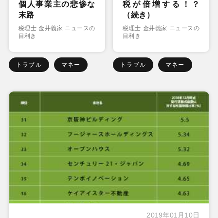
個人事業主の悲惨な
税が倍増する！？
末路
（続き）
税理士 金井義家 ニュースの
税理士 金井義家 ニュースの
目利き
目利き
トラブル
マネー
トラブル
マネー
2019年01月10日