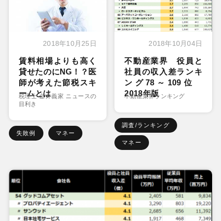
2018年10月25日
2018年10月04日
賃料相場よりも高く
不動産業界 役員と
貸せたのにNG！？医
社員の収入差ランキ
師が考えた節税スキ
ング78～109位
ームとは
2018年版
税理士 金井義家 ニュースの
不動産業界ランキング
目利き
調査/ランキング
失敗例
マネー
マネー