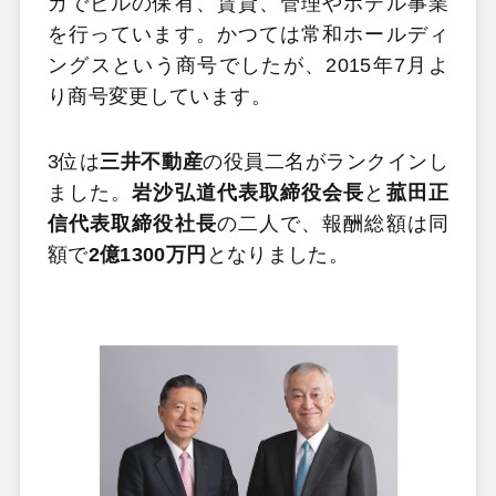
カでビルの保有、賃貸、管理やホテル事業
を行っています。かつては常和ホールディ
ングスという商号でしたが、2015年7月よ
り商号変更しています。
3位は
三井不動産
の役員二名がランクインし
ました。
岩沙弘道代表取締役会長
と
菰田正
信代表取締役社長
の二人で、報酬総額は同
額で
2億1300万円
となりました。