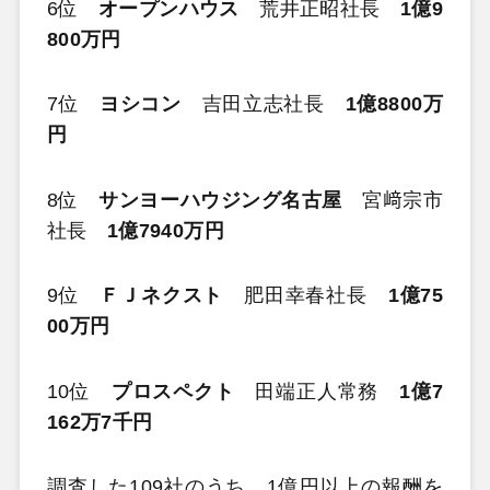
6位
オープンハウス
荒井正昭社長
1億9
800万円
7位
ヨシコン
吉田立志社長
1億8800万
円
8位
サンヨーハウジング名古屋
宮﨑宗市
社長
1億7940万円
9位
ＦＪネクスト
肥田幸春社長
1億75
00万円
10位
プロスペクト
田端正人常務
1億7
162万7千円
調査した109社のうち、1億円以上の報酬を