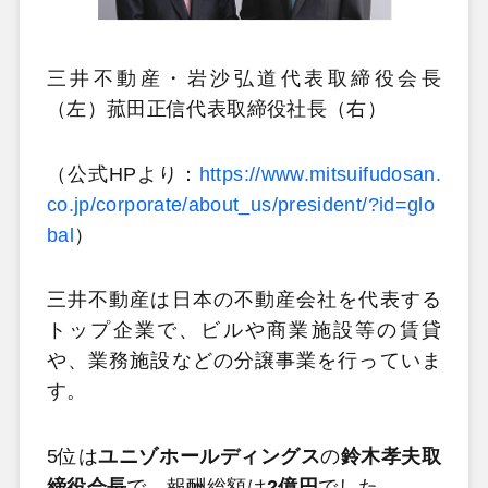
三井不動産・岩沙弘道代表取締役会長
（左）菰田正信代表取締役社長（右）
（公式HPより：
https://www.mitsuifudosan.
co.jp/corporate/about_us/president/?id=glo
bal
）
三井不動産は日本の不動産会社を代表する
トップ企業で、ビルや商業施設等の賃貸
や、業務施設などの分譲事業を行っていま
す。
5位は
ユニゾホールディングス
の
鈴木孝夫取
締役会長
で、報酬総額は
2億円
でした。