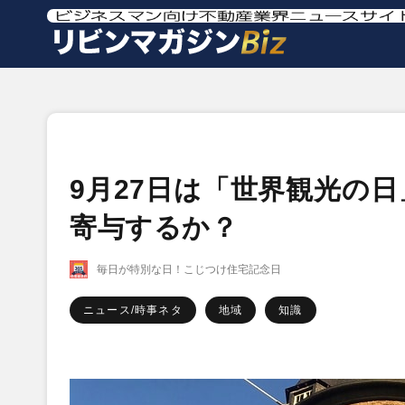
9月27日は「世界観光の
寄与するか？
毎日が特別な日！こじつけ住宅記念日
ニュース/時事ネタ
地域
知識