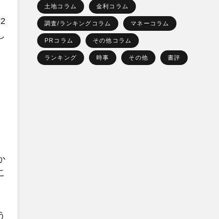
土地コラム
金利コラム
2
調査/ランキングコラム
マネーコラム
し
PRコラム
その他コラム
ランキング
時事
その他
書評
か
こ
う