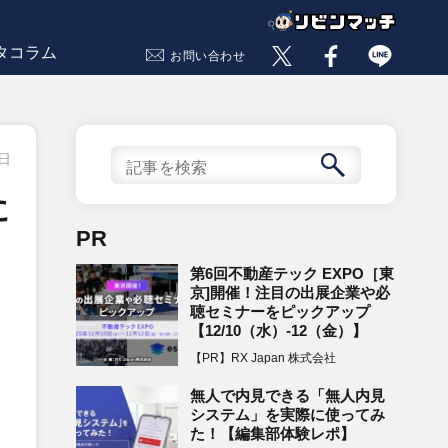
タコラム
お問い合わせ
7日
に
PR
第6回不動産テック EXPO［東
京]開催！注目の出展企業や必
聴セミナーをピックアップ
【12/10（水）-12（金）】
【PR】RX Japan 株式会社
無人で内見できる「無人内見
システム」を実際に使ってみ
た！【編集部体験レポ】