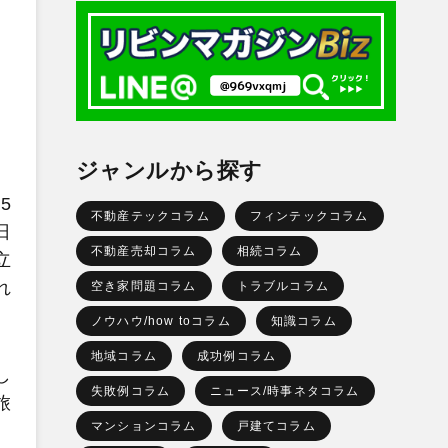
ジャンルから探す
5
不動産テックコラム
フィンテックコラム
日
不動産売却コラム
相続コラム
立
れ
空き家問題コラム
トラブルコラム
ノウハウ/how toコラム
知識コラム
地域コラム
成功例コラム
し
失敗例コラム
ニュース/時事ネタコラム
旅
マンションコラム
戸建てコラム
。