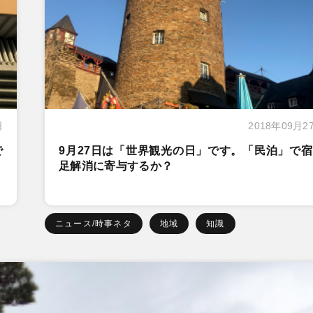
日
2018年09月2
で
9月27日は「世界観光の日」です。「民泊」で
足解消に寄与するか？
ニュース/時事ネタ
地域
知識