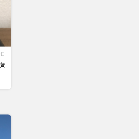
9日
る賃