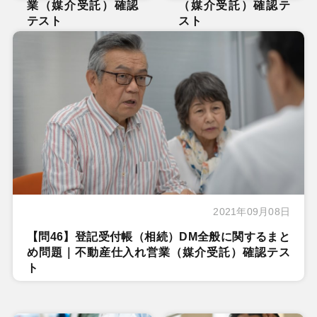
業（媒介受託）確認
（媒介受託）確認テ
テスト
スト
2021年09月08日
【問46】登記受付帳（相続）DM全般に関するまと
め問題｜不動産仕入れ営業（媒介受託）確認テス
ト