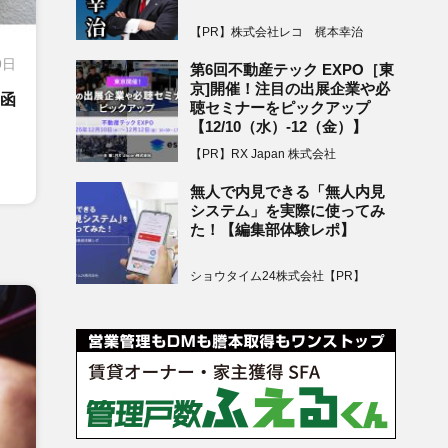
【PR】株式会社レコ 梶本幸治
9日
第6回不動産テック EXPO［東
京]開催！注目の出展企業や必
函
聴セミナーをピックアップ
【12/10（水）-12（金）】
【PR】RX Japan 株式会社
無人で内見できる「無人内見
システム」を実際に使ってみ
た！【編集部体験レポ】
ショウタイム24株式会社【PR】