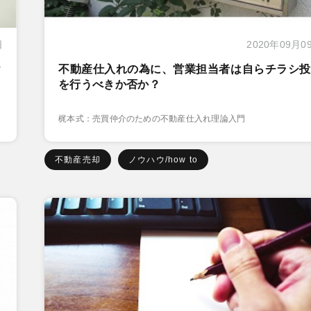
日
2020年09月0
？
不動産仕入れの為に、営業担当者は自らチラシ投
を行うべきか否か？
梶本式：売買仲介のための不動産仕入れ理論入門
不動産売却
ノウハウ/how to