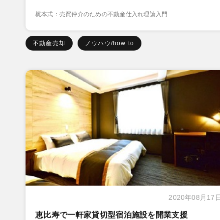
梶本式：売買仲介のための不動産仕入れ理論入門
不動産売却
ノウハウ/how to
2020年08月17
恵比寿で一軒家貸切型宿泊施設を開業支援