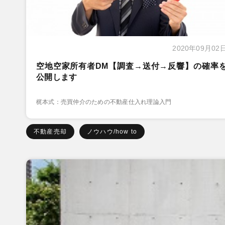
2020年09月02
空地空家所有者DM【調査→送付→反響】の確率
公開します
梶本式：売買仲介のための不動産仕入れ理論入門
不動産売却
ノウハウ/how to