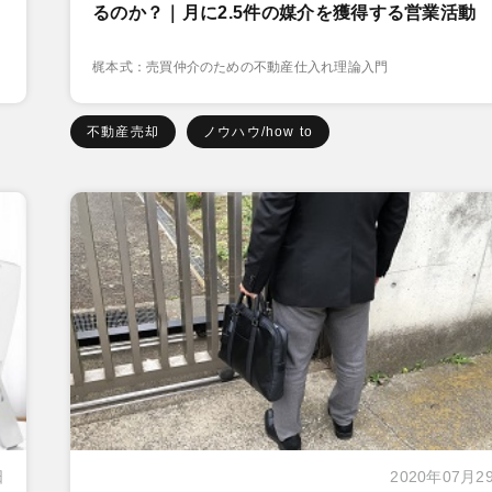
るのか？｜月に2.5件の媒介を獲得する営業活動
梶本式：売買仲介のための不動産仕入れ理論入門
不動産売却
ノウハウ/how to
日
2020年07月2