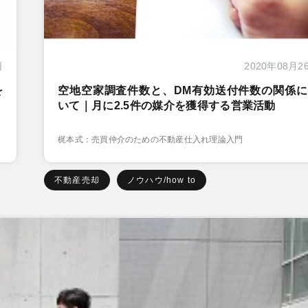
日
2020年08月2
を
空地空家調査件数と、DM有効送付件数の関係に
いて｜月に2.5件の媒介を獲得する営業活動
梶本式：売買仲介のための不動産仕入れ理論入門
不動産売却
ノウハウ/how to