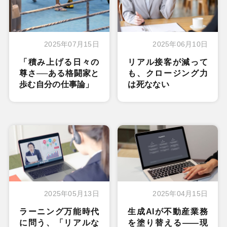
2025年07月15日
2025年06月10日
「積み上げる日々の
リアル接客が減って
尊さ──ある格闘家と
も、クロージング力
歩む自分の仕事論」
は死なない
2025年05月13日
2025年04月15日
ラーニング万能時代
生成AIが不動産業務
に問う、「リアルな
を塗り替える——現