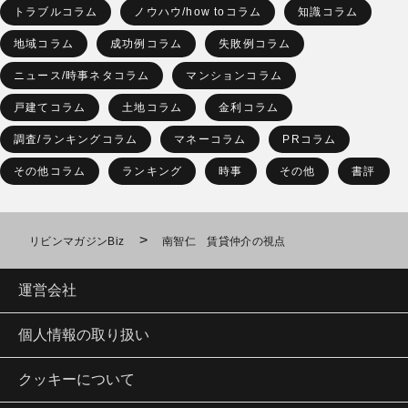
トラブルコラム
ノウハウ/how toコラム
知識コラム
地域コラム
成功例コラム
失敗例コラム
ニュース/時事ネタコラム
マンションコラム
戸建てコラム
土地コラム
金利コラム
調査/ランキングコラム
マネーコラム
PRコラム
その他コラム
ランキング
時事
その他
書評
>
リビンマガジンBiz
南智仁 賃貸仲介の視点
運営会社
個人情報の取り扱い
クッキーについて