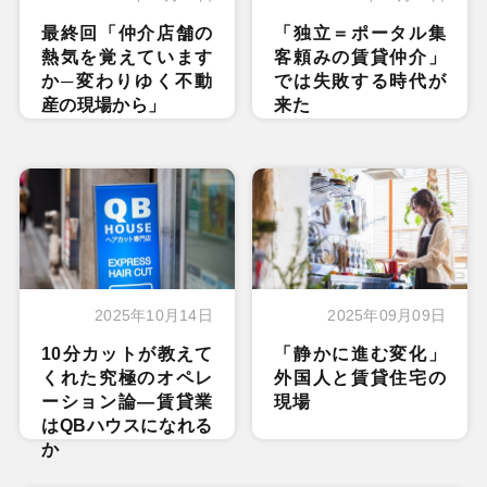
最終回「仲介店舗の
「独立＝ポータル集
熱気を覚えています
客頼みの賃貸仲介」
か─変わりゆく不動
では失敗する時代が
産の現場から」
来た
2025年10月14日
2025年09月09日
10分カットが教えて
「静かに進む変化」
くれた究極のオペレ
外国人と賃貸住宅の
ーション論―賃貸業
現場
はQBハウスになれる
か