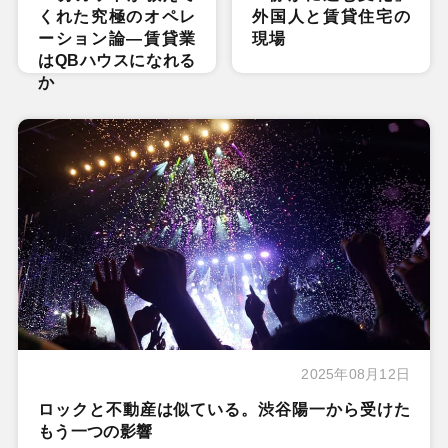
くれた究極のオペレ
外国人と賃貸住宅の
ーション論―賃貸業
現場
はQBハウスになれる
か
2025年08月12日
ロックと不動産は似ている。渋谷陽一から受けた
もう一つの影響