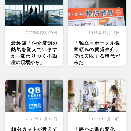
2025年12月09日
2025年11月11日
最終回「仲介店舗の
「独立＝ポータル集
熱気を覚えています
客頼みの賃貸仲介」
か─変わりゆく不動
では失敗する時代が
産の現場から」
来た
2025年10月14日
2025年09月09日
10分カットが教えて
「静かに進む変化」