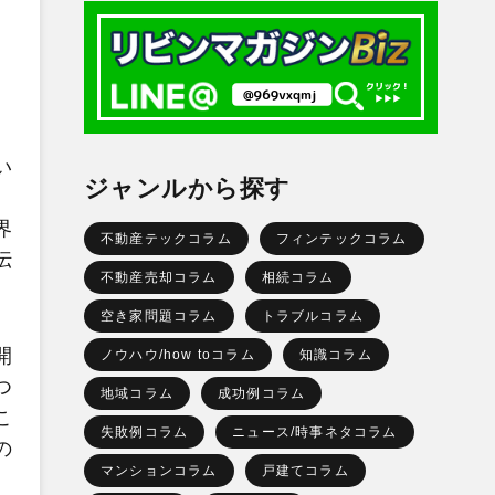
い
ジャンルから探す
、
界
不動産テックコラム
フィンテックコラム
伝
不動産売却コラム
相続コラム
空き家問題コラム
トラブルコラム
開
ノウハウ/how toコラム
知識コラム
つ
地域コラム
成功例コラム
こ
失敗例コラム
ニュース/時事ネタコラム
の
マンションコラム
戸建てコラム