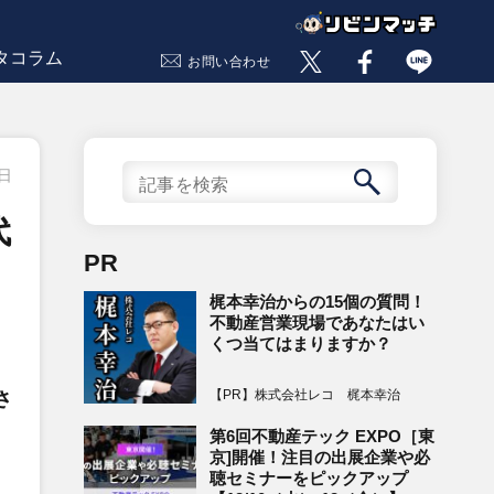
タコラム
お問い合わせ
1日
代
PR
梶本幸治からの15個の質問！
不動産営業現場であなたはい
くつ当てはまりますか？
【PR】株式会社レコ 梶本幸治
さ
第6回不動産テック EXPO［東
京]開催！注目の出展企業や必
聴セミナーをピックアップ