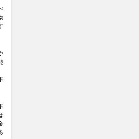
べ
物
す
や
能
、
不
不
は
金
る