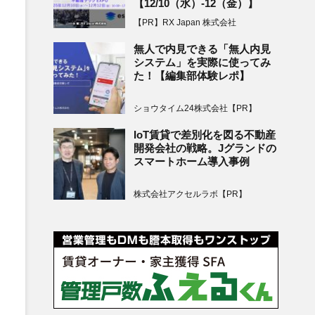
【12/10（水）-12（金）】
【PR】RX Japan 株式会社
無人で内見できる「無人内見
システム」を実際に使ってみ
た！【編集部体験レポ】
ショウタイム24株式会社【PR】
IoT賃貸で差別化を図る不動産
開発会社の戦略。Jグランドの
スマートホーム導入事例
株式会社アクセルラボ【PR】