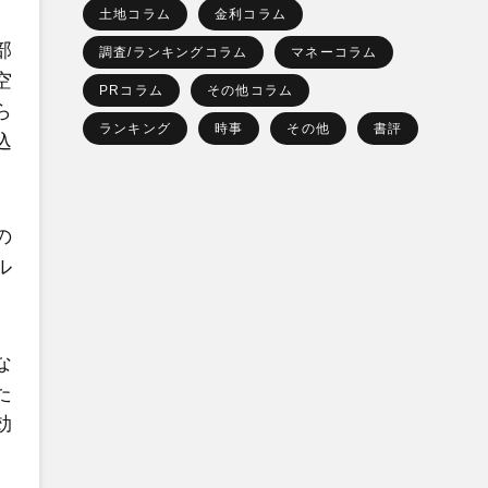
土地コラム
金利コラム
部
調査/ランキングコラム
マネーコラム
空
PRコラム
その他コラム
ら
ランキング
時事
その他
書評
込
の
ル
な
た
効