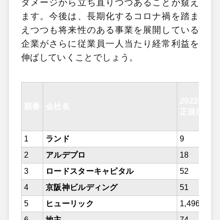
ダメージから立ち直りつつあることが窺え
ます。今後は、長期化するコロナ禍を踏ま
えつつも将来性のある事業を展開している
企業がさらに従業員一人当たり経常利益を
伸ばしていくことでしょう。
2022年5
順番
会社名
正規従業員
1
ランド
9
2
アルデプロ
18
3
ロードスターキャピタル
52
4
京阪神ビルディング
51
5
ヒューリック
1,496
6
地主
74