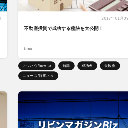
日
2017年01月0
不動産投資で成功する秘訣を大公開！
kana
ノウハウ/how to
知識
成功例
失敗例
ニュース/時事ネタ