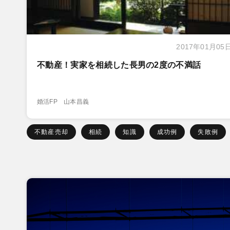
2017年01月05
不動産！実家を相続した長男の2度の不満話
婚活FP 山本昌義
不動産売却
相続
知識
成功例
失敗例