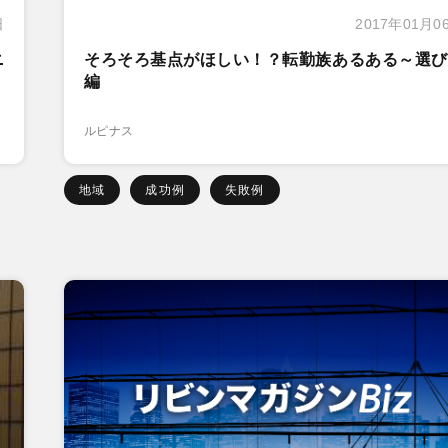
日
2017年01月0
ニ
そろそろ基点がほしい！？転勤族あるある～選び
編
ルピナス
地域
成功例
失敗例