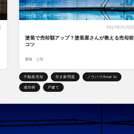
日
2017年01月0
塗装で売却額アップ？塗装屋さんが教える売却前
コツ
鷹橋 公宣
不動産売却
空き家問題
ノウハウ/how to
成功例
戸建て