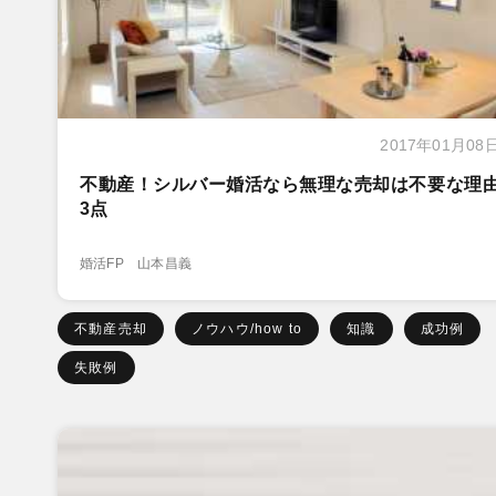
2017年01月08
不動産！シルバー婚活なら無理な売却は不要な理
3点
婚活FP 山本昌義
不動産売却
ノウハウ/how to
知識
成功例
失敗例