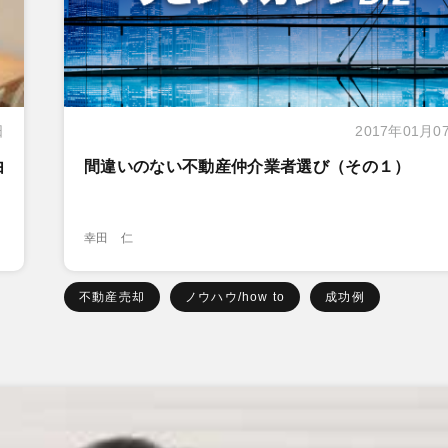
日
2017年01月0
由
間違いのない不動産仲介業者選び（その１）
幸田 仁
不動産売却
ノウハウ/how to
成功例