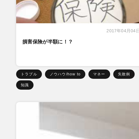
2017年04月04
損害保険が半額に！？
トラブル
ノウハウ/how to
マネー
失敗例
知識