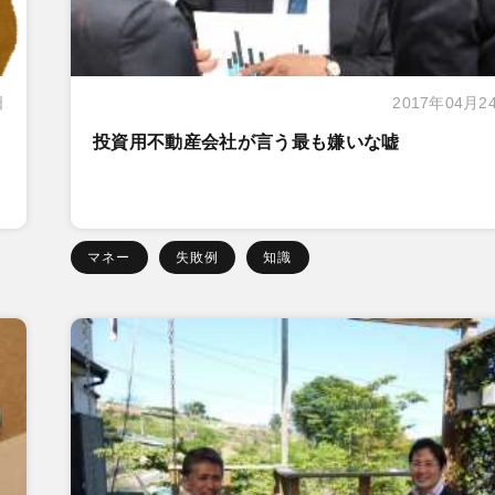
日
2017年04月2
投資用不動産会社が言う最も嫌いな嘘
マネー
失敗例
知識