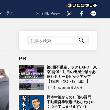
タコラム
お問い合わせ
記事数 57
PR
第6回不動産テック EXPO［東
京]開催！注目の出展企業や必
聴セミナーをピックアップ
【12/10（水）-12（金）】
【PR】RX Japan 株式会社
梶本幸治からの15個の質問！
不動産営業現場であなたはい
くつ当てはまりますか？