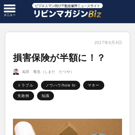
2017年4月4日
損害保険が半額に！？
嶌田 竜也（しまだ たつや）
トラブル
ノウハウ/how to
マネー
失敗例
知識