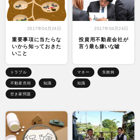
2017年04月24日
2017年04月24日
重要事項に当たらな
投資用不動産会社が
いから知っておきた
言う最も嫌いな嘘
いこと
トラブル
マネー
失敗例
不動産売却
知識
知識
空き家問題