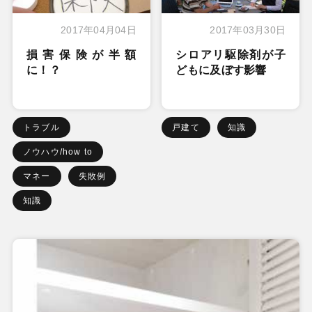
2017年04月04日
2017年03月30日
損害保険が半額
シロアリ駆除剤が子
に！？
どもに及ぼす影響
トラブル
戸建て
知識
ノウハウ/how to
マネー
失敗例
知識