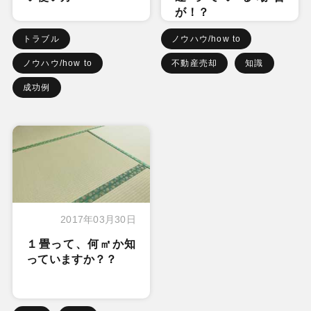
が！？
トラブル
ノウハウ/how to
ノウハウ/how to
不動産売却
知識
成功例
2017年03月30日
１畳って、何㎡か知
っていますか？？