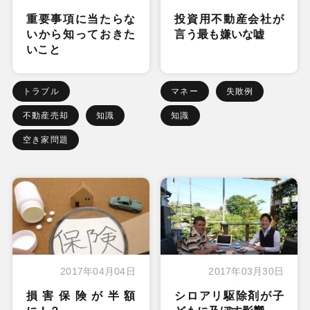
重要事項に当たらな
投資用不動産会社が
いから知っておきた
言う最も嫌いな嘘
いこと
トラブル
マネー
失敗例
不動産売却
知識
知識
空き家問題
2017年04月04日
2017年03月30日
損害保険が半額
シロアリ駆除剤が子