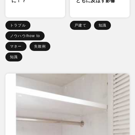
に！？
どもに及ぼす影響
トラブル
戸建て
知識
ノウハウ/how to
マネー
失敗例
知識