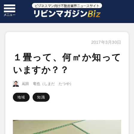
2017年3月30日
１畳って、何㎡か知って
いますか？？
嶌田 竜也（しまだ たつや）
地域
知識