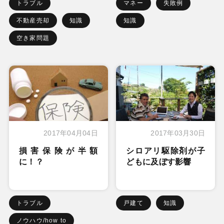
トラブル
マネー
失敗例
不動産売却
知識
知識
空き家問題
2017年04月04日
2017年03月30日
損害保険が半額
シロアリ駆除剤が子
に！？
どもに及ぼす影響
トラブル
戸建て
知識
ノウハウ/how to