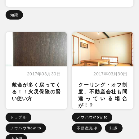
知識
2017年03月30日
2017年03月30日
敷金が多く戻ってく
クーリング・オフ制
る！！火災保険の賢
度、不動産会社も間
い使い方
違っている場合
が！？
トラブル
ノウハウ/how to
ノウハウ/how to
不動産売却
知識