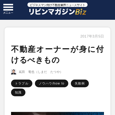
2017年3月5日
不動産オーナーが身に付
けるべきもの
嶌田 竜也（しまだ たつや）
トラブル
ノウハウ/how to
失敗例
知識