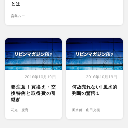
とは
宮島ムー
2016年10月19日
2016年10月19日
要注意！買換え・交
何故売れない! 風水的
換特例と取得費の引
判断の驚愕１
継ぎ
花光 慶尚
風水師 山田光復