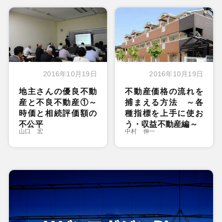
2016年10月19日
2016年10月19日
地主さんの優良不動
不動産価格の流れを
産と不良不動産①～
捕まえる方法 ～各
時価と相続評価額の
種指標を上手に使お
不公平
う・収益不動産編～
山口 宏
中村 伸一