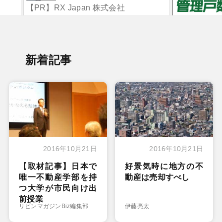
ックアップ
本幸治
【PR】RX Japan 株式会社
【12/10（水）-12（金）】
新着記事
2016年10月21日
2016年10月21日
【取材記事】日本で
好景気時に地方の不
唯一不動産学部を持
動産は売却すべし
つ大学が市民向け出
前授業
リビンマガジンBiz編集部
伊藤亮太