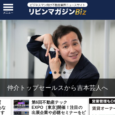
仲介トップセールスから吉本芸人へ
5個の質
第6回不動産テック
現場であな
EXPO［東京]開催！注目の
まります
出展企業や必聴セミナーをピ