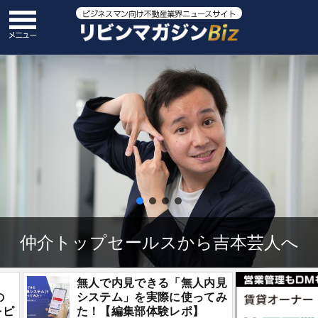
仲介トップセールスから吉本芸人へ
無人で内見できる「無人内見
！注目の
システム」を実際に使ってみ
ナーをピ
た！【編集部体験レポ】