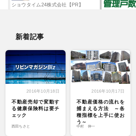
ショウタイム24株式会社【PR】
（金）】
新着記事
2016年10月18日
2016年10月17日
不動産売却で変動す
不動産価格の流れを
る健康保険料は要チ
捕まえる方法 ～各
ェック
種指標を上手に使お
う～
西田ちさと
中村 伸一