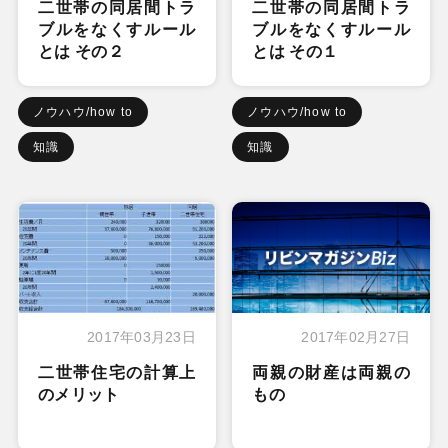
二世帯の同居間トラ
二世帯の同居間トラ
ブルをなくすルール
ブルをなくすルール
とは その２
とは その１
ノウハウ/how to
ノウハウ/how to
知識
知識
2017年03月23日
2017年02月27日
二世帯住宅の計算上
両親の財産は両親の
のメリット
もの