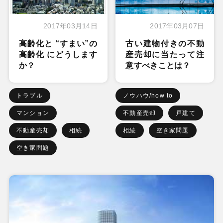
2017年03月14日
2017年03月07日
高齢化と “すまい”の
古い建物付きの不動
高齢化 にどうします
産売却に当たって注
か？
意すべきことは？
トラブル
ノウハウ/how to
マンション
不動産売却
戸建て
不動産売却
相続
相続
空き家問題
空き家問題