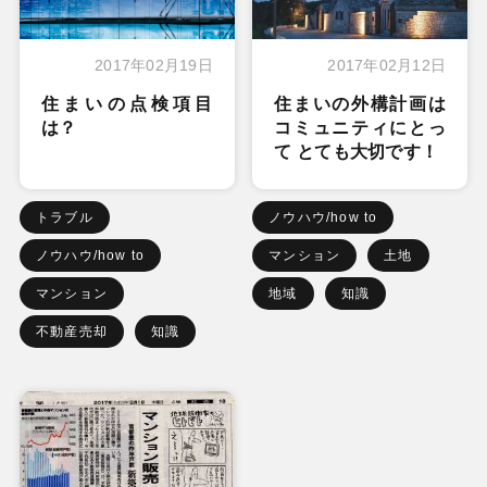
2017年02月19日
2017年02月12日
住まいの点検項目
住まいの外構計画は
は？
コミュニティにとっ
て とても大切です！
トラブル
ノウハウ/how to
ノウハウ/how to
マンション
土地
マンション
地域
知識
不動産売却
知識