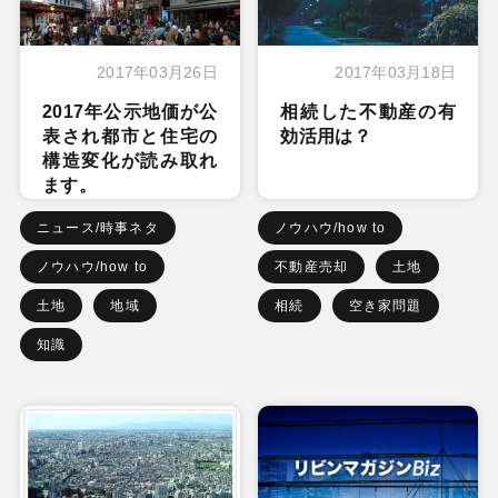
2017年03月26日
2017年03月18日
2017年公示地価が公
相続した不動産の有
表され都市と住宅の
効活用は？
構造変化が読み取れ
ます。
ニュース/時事ネタ
ノウハウ/how to
ノウハウ/how to
不動産売却
土地
土地
地域
相続
空き家問題
知識