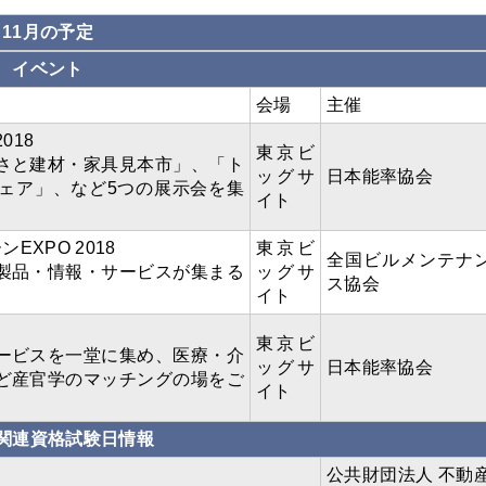
11月の予定
イベント
会場
主催
2018
東京ビ
さと建材・家具見本市」、「ト
ッグサ
日本能率協会
ェア」、など5つの展示会を集
イト
XPO 2018
東京ビ
全国ビルメンテナ
製品・情報・サービスが集まる
ッグサ
ス協会
イト
東京ビ
ービスを一堂に集め、医療・介
ッグサ
日本能率協会
ど産官学のマッチングの場をご
イト
関連資格試験日情報
公共財団法人 不動