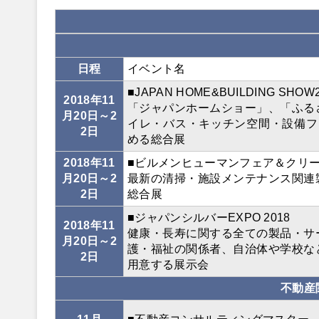
日程
イベント名
■JAPAN HOME&BUILDING SHOW
2018年11
「ジャパンホームショー」、「ふる
月20日～2
イレ・バス・キッチン空間・設備フ
2日
める総合展
2018年11
■ビルメンヒューマンフェア＆クリーンE
月20日～2
最新の清掃・施設メンテナンス関連
2日
総合展
■ジャパンシルバーEXPO 2018
2018年11
健康・長寿に関する全ての製品・サ
月20日～2
護・福祉の関係者、自治体や学校な
2日
用意する展示会
不動産