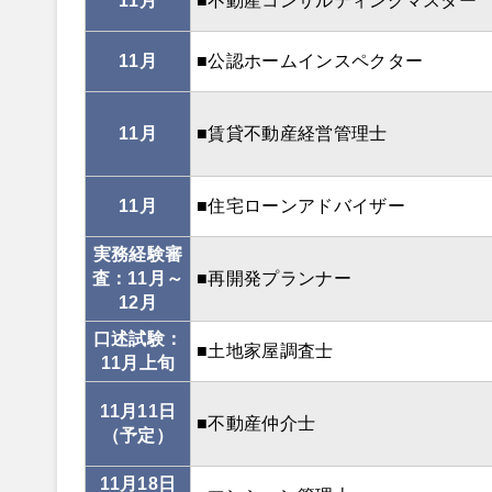
11月
■不動産コンサルティングマスター
11月
■公認ホームインスペクター
11月
■賃貸不動産経営管理士
11月
■住宅ローンアドバイザー
実務経験審
査：11月～
■再開発プランナー
12月
口述試験：
■土地家屋調査士
11月上旬
11月11日
■不動産仲介士
（予定）
11月18日