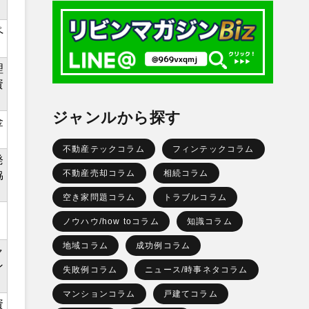
ペ
理
資
ジャンルから探す
金
不動産テックコラム
フィンテックコラム
発
不動産売却コラム
相続コラム
協
空き家問題コラム
トラブルコラム
ノウハウ/how toコラム
知識コラム
地域コラム
成功例コラム
ャ
ン
失敗例コラム
ニュース/時事ネタコラム
マンションコラム
戸建てコラム
資