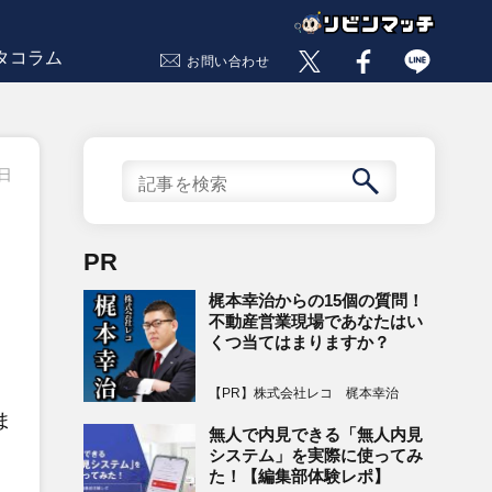
タコラム
お問い合わせ
7日
PR
梶本幸治からの15個の質問！
不動産営業現場であなたはい
くつ当てはまりますか？
【PR】株式会社レコ 梶本幸治
ま
無人で内見できる「無人内見
システム」を実際に使ってみ
た！【編集部体験レポ】