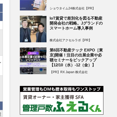
ショウタイム24株式会社【PR】
IoT賃貸で差別化を図る不動産
開発会社の戦略。Jグランドの
スマートホーム導入事例
株式会社アクセルラボ【PR】
第6回不動産テック EXPO［東
京]開催！注目の出展企業や必
聴セミナーをピックアップ
ン
【12/10（水）-12（金）】
【PR】RX Japan 株式会社
産