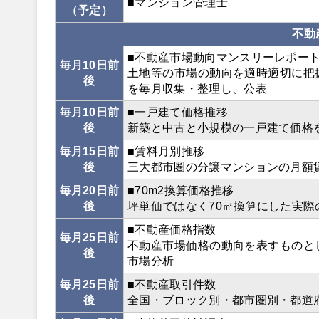
■マンション管理士
（予定）
不動
■不動産市場動向マンスリーレポー
毎月10日前
土地等の市場の動向を適時適切に把
後
を毎月収集・整理し、公表
毎月10日前
■一戸建て価格推移
後
新築と中古と小規模の一戸建て価格
毎月15日前
■賃料月別推移
後
三大都市圏の分譲マンションの月額
毎月20日前
■70m2換算価格推移
後
坪単価ではなく70㎡換算にした実
■不動産価格指数
毎月25日前
不動産市場価格の動向を表すものと
後
市場分析
毎月25日前
■不動産取引件数
後
全国・ブロック別・都市圏別・都道