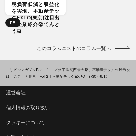
境負荷低減と収益化
を実現。不動産テッ
クEXPO[東京]注目出
PR
展企業紹介②てんと
う虫
このコラムニストのコラム一覧へ
>
リビンマガジンBiz
※終了※関西最大級、不動産テックの展示会
は「ここ」を見ろ！Vol.2【不動産テックEXPO：8/30～9/1】
運営会社
個人情報の取り扱い
クッキーについて