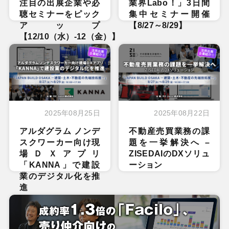
注目の出展企業や必
業界Labo！」3日間
聴セミナーをピック
集中セミナー開催
アップ
【8/27～8/29】
【12/10（水）-12（金）】
2025年08月25日
2025年08月22日
アルダグラム ノンデ
不動産売買業務の課
スクワーカー向け現
題を一挙解決へ –
場ＤＸアプリ
ZISEDAIのDXソリュ
「KANNA」で建設
ーション
業のデジタル化を推
進