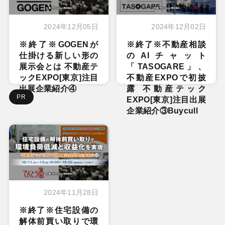
2024年12月05日
2024年12月02日
※終了※GOGENが
※終了※不動産相談
仕掛ける新しい形の
のAIチャット
展示会とは 不動産テ
「TASOGARE」、
ックEXPO[東京]注目
不動産EXPOで初披
出展企業紹介④
露 不動産テック
PR
EXPO[東京]注目出展
企業紹介③Buycull
2024年11月28日
※終了※住宅設備の
解体前買い取りで環