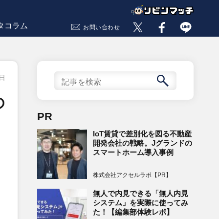
タコラム
お問い合わせ
5日
の
PR
IoT賃貸で差別化を図る不動産
開発会社の戦略。Jグランドの
スマートホーム導入事例
株式会社アクセルラボ【PR】
無人で内見できる「無人内見
システム」を実際に使ってみ
」
た！【編集部体験レポ】