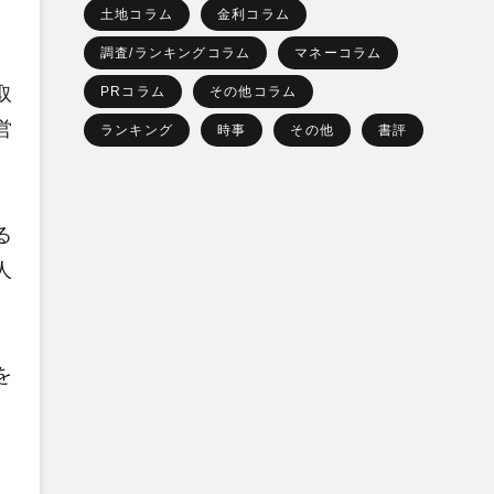
土地コラム
金利コラム
調査/ランキングコラム
マネーコラム
取
PRコラム
その他コラム
営
ランキング
時事
その他
書評
る
人
を