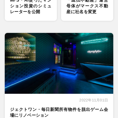
MFS・AI使ったマン
「成仏不動産」運営
ション投資のシミュ
母体がマークス不動
レーターを公開
産に社名を変更
2022年11月01日
ジェクトワン・毎日新聞所有物件を脱出ゲーム会
場にリノベーション