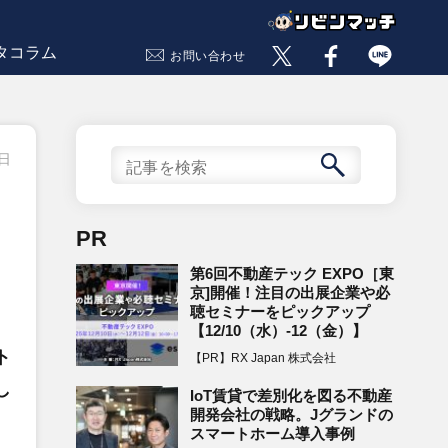
タコラム
お問い合わせ
6日
PR
第6回不動産テック EXPO［東
京]開催！注目の出展企業や必
聴セミナーをピックアップ
【12/10（水）-12（金）】
ト
【PR】RX Japan 株式会社
し
IoT賃貸で差別化を図る不動産
開発会社の戦略。Jグランドの
スマートホーム導入事例