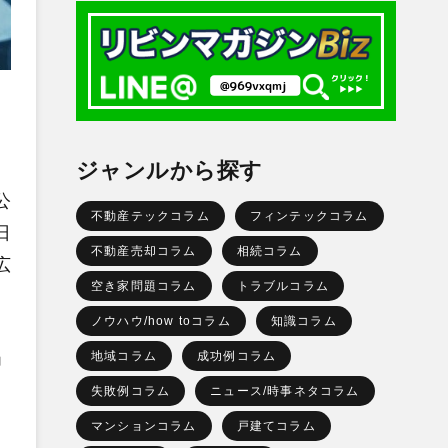
ジャンルから探す
公
不動産テックコラム
フィンテックコラム
日
不動産売却コラム
相続コラム
広
空き家問題コラム
トラブルコラム
ノウハウ/how toコラム
知識コラム
」
地域コラム
成功例コラム
失敗例コラム
ニュース/時事ネタコラム
マンションコラム
戸建てコラム