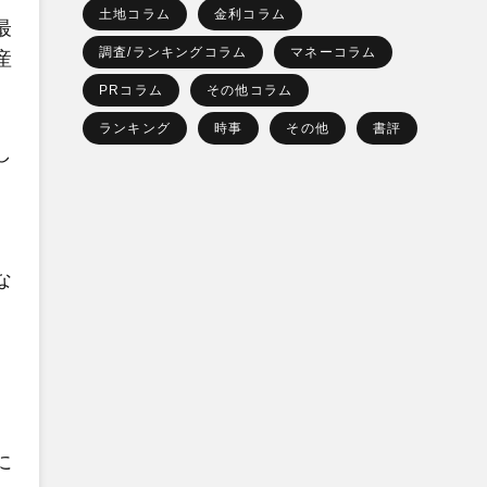
土地コラム
金利コラム
最
調査/ランキングコラム
マネーコラム
産
PRコラム
その他コラム
ランキング
時事
その他
書評
し
。
な
に