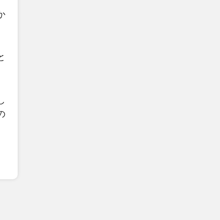
か
と
し
の