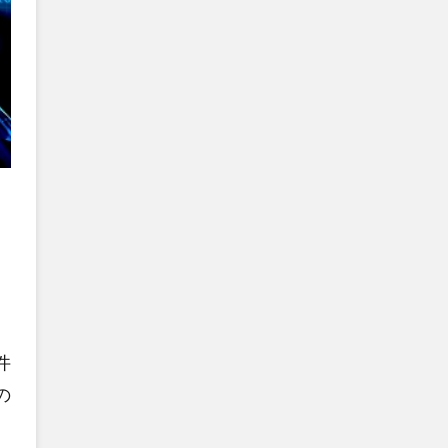
、
件
の