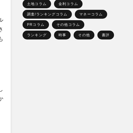
土地コラム
金利コラム
調査/ランキングコラム
マネーコラム
ル
PRコラム
その他コラム
さ
ランキング
時事
その他
書評
も
し
か