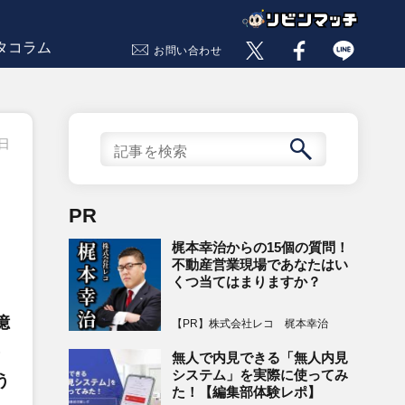
タコラム
お問い合わせ
2日
PR
梶本幸治からの15個の質問！
不動産営業現場であなたはい
くつ当てはまりますか？
億
【PR】株式会社レコ 梶本幸治
）
無人で内見できる「無人内見
システム」を実際に使ってみ
う
た！【編集部体験レポ】