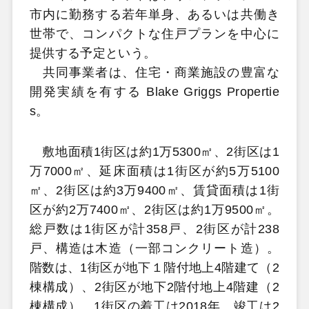
市内に勤務する若年単身、あるいは共働き
世帯で、コンパクトな住戸プランを中心に
提供する予定という。
共同事業者は、住宅・商業施設の豊富な
開発実績を有する Blake Griggs Propertie
s。
敷地面積1街区は約1万5300㎡、2街区は1
万7000㎡、延床面積は1街区が約5万5100
㎡、2街区は約3万9400㎡、賃貸面積は1街
区が約2万7400㎡、2街区は約1万9500㎡。
総戸数は1街区が計358戸、2街区が計238
戸、構造は木造（一部コンクリート造）。
階数は、1街区が地下１階付地上4階建て（2
棟構成）、2街区が地下2階付地上4階建（2
棟構成）、1街区の着工は2018年、竣工は2