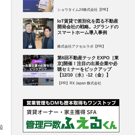
ショウタイム24株式会社【PR】
IoT賃貸で差別化を図る不動産
開発会社の戦略。Jグランドの
スマートホーム導入事例
株式会社アクセルラボ【PR】
第6回不動産テック EXPO［東
京]開催！注目の出展企業や必
聴セミナーをピックアップ
【12/10（水）-12（金）】
【PR】RX Japan 株式会社
位