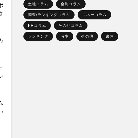
土地コラム
金利コラム
ポ
タ
調査/ランキングコラム
マネーコラム
PRコラム
その他コラム
ランキング
時事
その他
書評
カ
ィ
ン
ム
い