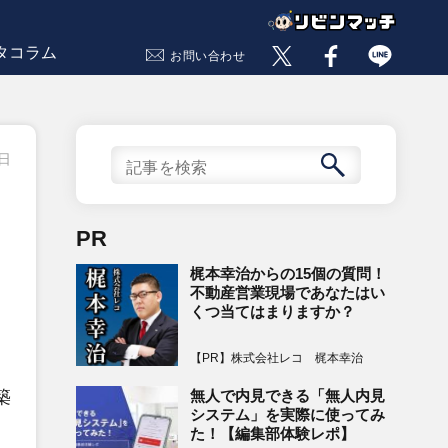
タコラム
お問い合わせ
5日
、
PR
梶本幸治からの15個の質問！
不動産営業現場であなたはい
くつ当てはまりますか？
【PR】株式会社レコ 梶本幸治
無人で内見できる「無人内見
築
システム」を実際に使ってみ
た！【編集部体験レポ】