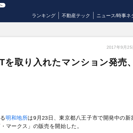
ランキング
不動産テック
ニュース/時事ネ
2017年9月2
oTを取り入れたマンション発売
る
明和地所
は9月23日、東京都八王子市で開発中の新
ザ・マークス」の販売を開始した。