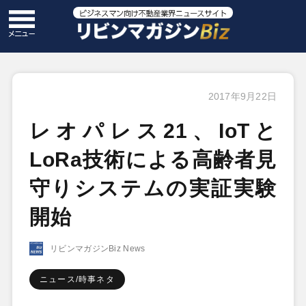
2017年9月22日
レオパレス21、IoTと
LoRa技術による高齢者見
守りシステムの実証実験
開始
リビンマガジンBiz News
ニュース/時事ネタ