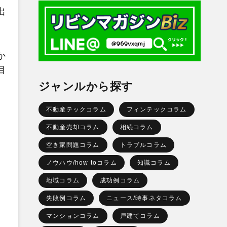
出
か
目
ジャンルから探す
不動産テックコラム
フィンテックコラム
不動産売却コラム
相続コラム
空き家問題コラム
トラブルコラム
ノウハウ/how toコラム
知識コラム
地域コラム
成功例コラム
失敗例コラム
ニュース/時事ネタコラム
マンションコラム
戸建てコラム