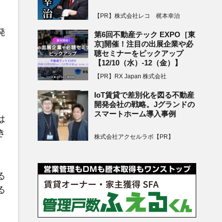
【PR】株式会社レコ 梶本幸治
発
第6回不動産テック EXPO［東
京]開催！注目の出展企業や必
聴セミナーをピックアップ
【12/10（水）-12（金）】
）
【PR】RX Japan 株式会社
IoT賃貸で差別化を図る不動産
開発会社の戦略。Jグランドの
スマートホーム導入事例
は
き
株式会社アクセルラボ【PR】
る
る