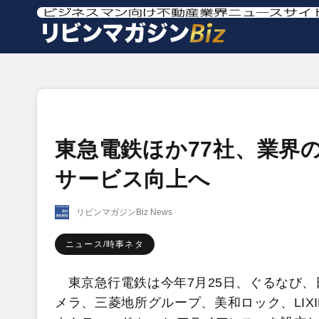
東急電鉄ほか77社、業界
サービス向上へ
リビンマガジンBiz News
ニュース/時事ネタ
東京急行電鉄は今年7月25日、ぐるなび、
メラ、三菱地所グループ、美和ロック、LIX