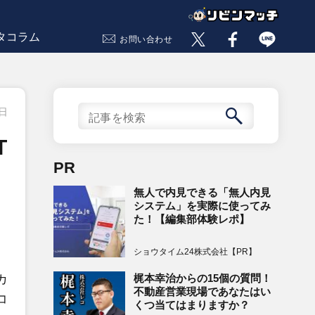
タコラム
お問い合わせ
9日
T
PR
無人で内見できる「無人内見
システム」を実際に使ってみ
た！【編集部体験レポ】
ショウタイム24株式会社【PR】
梶本幸治からの15個の質問！
カ
不動産営業現場であなたはい
コ
くつ当てはまりますか？