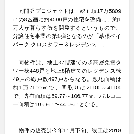
同開発プロジェクトは、総面積17万5809
㎡の8区画に約4500戸の住宅を整備し、約1
万人が暮らす街を開発するというもので、
分譲住宅事業の第1弾となるのが「幕張ベイ
パーク クロスタワー＆レジデンス」。
同物件は、地上37階建ての超高層免振タ
ワー棟448戸と地上8階建てのレジデンス棟
49戸の総戸数497戸からなる。敷地面積は
約1万7100㎡で、間取りは2LDK～4LDK
で、専有面積は59.77～106.77㎡、バルコニ
ー面積は10.69㎡〜44.08㎡となる。
物件の販売は今年11月下旬、竣工は2018