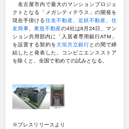
名古屋市内で最大のマンションプロジェ
クトとなる「メガシティテラス」の開発を
現在手掛ける
住友不動産
、
近鉄不動産
、
住
友商事
、
東急不動産
の4社は8月24日、マン
ション共用部内に「入居者専用銀行ATM」
を設置する契約を
大垣共立銀行
との間で締
結したと発表した。コンビニエンスストア
を除くと、全国で初めての試みとなる。
※プレスリリースより