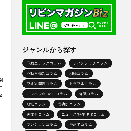
ジャンルから探す
不動産テックコラム
フィンテックコラム
不動産売却コラム
相続コラム
物
空き家問題コラム
トラブルコラム
ニ
ノウハウ/how toコラム
知識コラム
メ
、
地域コラム
成功例コラム
失敗例コラム
ニュース/時事ネタコラム
マンションコラム
戸建てコラム