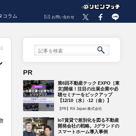
タコラム
お問い合わせ
4日
ン
PR
第6回不動産テック EXPO［東
京]開催！注目の出展企業や必
聴セミナーをピックアップ
【12/10（水）-12（金）】
【PR】RX Japan 株式会社
IoT賃貸で差別化を図る不動産
物
開発会社の戦略。Jグランドの
スマートホーム導入事例