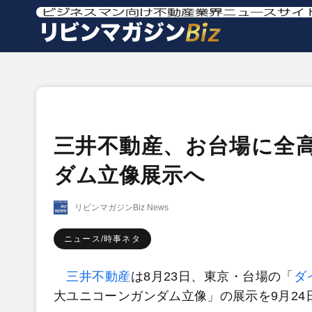
三井不動産、お台場に全高
ダム立像展示へ
リビンマガジンBiz News
ニュース/時事ネタ
三井不動産
は8月23日、東京・台場の「
ダ
大ユニコーンガンダム立像」の展示を9月24