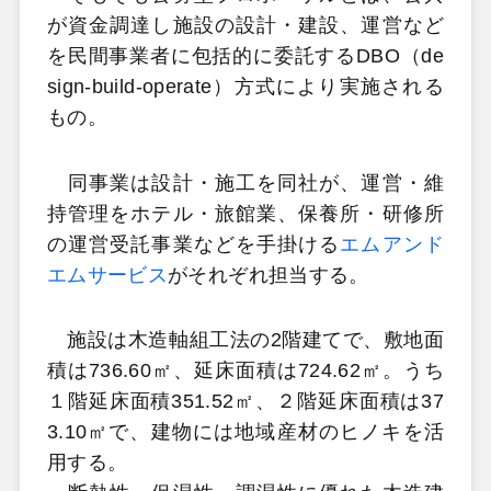
が資金調達し施設の設計・建設、運営など
を民間事業者に包括的に委託するDBO（de
sign-build-operate）方式により実施される
もの。
同事業は設計・施工を同社が、運営・維
持管理をホテル・旅館業、保養所・研修所
の運営受託事業などを手掛ける
エムアンド
エムサービス
がそれぞれ担当する。
施設は木造軸組工法の2階建てで、敷地面
積は736.60㎡、延床面積は724.62㎡。うち
１階延床面積351.52㎡、２階延床面積は37
3.10㎡で、建物には地域産材のヒノキを活
用する。