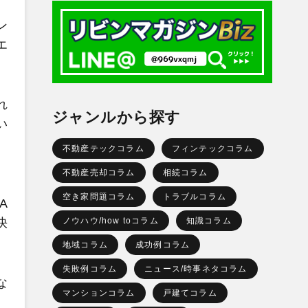
ン
エ
れ
ジャンルから探す
い
不動産テックコラム
フィンテックコラム
不動産売却コラム
相続コラム
空き家問題コラム
トラブルコラム
A
快
ノウハウ/how toコラム
知識コラム
地域コラム
成功例コラム
失敗例コラム
ニュース/時事ネタコラム
な
マンションコラム
戸建てコラム