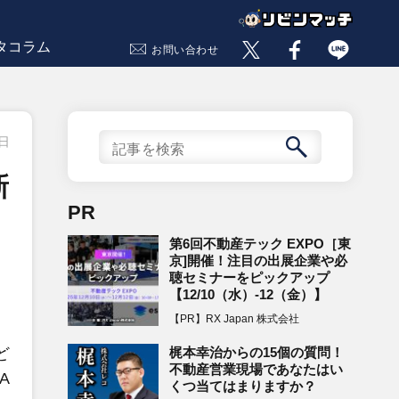
タコラム
お問い合わせ
1日
新
PR
第6回不動産テック EXPO［東
京]開催！注目の出展企業や必
聴セミナーをピックアップ
【12/10（水）-12（金）】
【PR】RX Japan 株式会社
梶本幸治からの15個の質問！
ど
不動産営業現場であなたはい
A
くつ当てはまりますか？