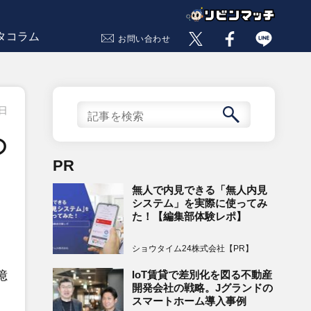
タコラム
お問い合わせ
7日
の
PR
無人で内見できる「無人内見
システム」を実際に使ってみ
た！【編集部体験レポ】
ショウタイム24株式会社【PR】
IoT賃貸で差別化を図る不動産
億
開発会社の戦略。Jグランドの
スマートホーム導入事例