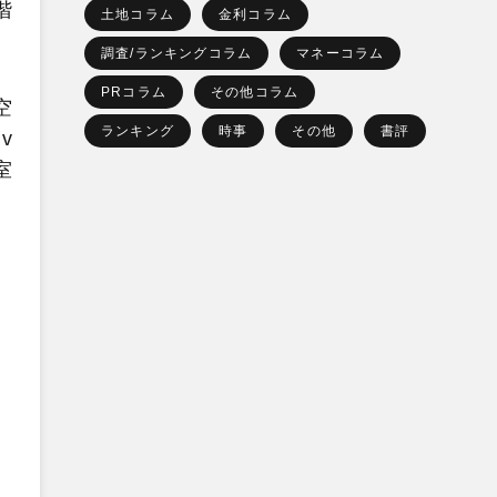
階
土地コラム
金利コラム
調査/ランキングコラム
マネーコラム
PRコラム
その他コラム
空
ランキング
時事
その他
書評
v
室