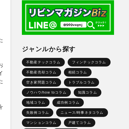
た
ジャンルから探す
不動産テックコラム
フィンテックコラム
お
不動産売却コラム
相続コラム
イ
た
空き家問題コラム
トラブルコラム
ノウハウ/how toコラム
知識コラム
地域コラム
成功例コラム
を
失敗例コラム
ニュース/時事ネタコラム
マンションコラム
戸建てコラム