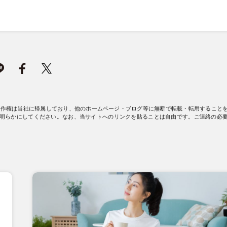
著作権は当社に帰属しており、他のホームページ・ブログ等に無断で転載・転用すること
明らかにしてください。なお、当サイトへのリンクを貼ることは自由です。ご連絡の必