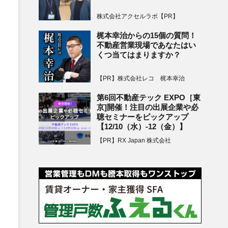
株式会社アクセルラボ【PR】
梶本幸治からの15個の質問！
不動産営業現場であなたはい
くつ当てはまりますか？
【PR】株式会社レコ 梶本幸治
第6回不動産テック EXPO［東
京]開催！注目の出展企業や必
聴セミナーをピックアップ
【12/10（水）-12（金）】
【PR】RX Japan 株式会社