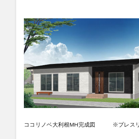
ココリノベ大利根MH完成図 ※プレス