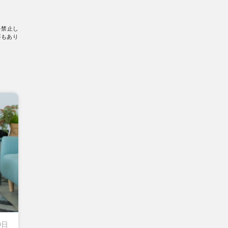
を禁止し
要もあり
0日