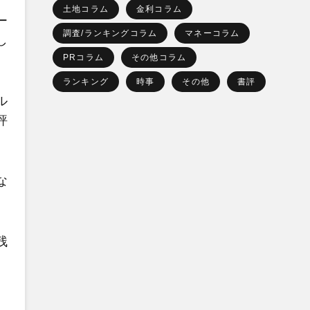
土地コラム
金利コラム
ー
調査/ランキングコラム
マネーコラム
し
PRコラム
その他コラム
ランキング
時事
その他
書評
ル
評
な
残