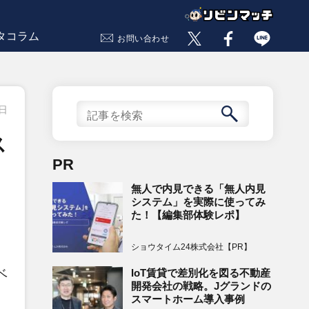
タコラム
お問い合わせ
9日
ス
PR
無人で内見できる「無人内見
システム」を実際に使ってみ
た！【編集部体験レポ】
ショウタイム24株式会社【PR】
IoT賃貸で差別化を図る不動産
ベ
開発会社の戦略。Jグランドの
スマートホーム導入事例