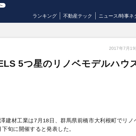
ランキング
不動産テック
ニュース/時事ネ
2017年7月1
ELS 5つ星のリノベモデルハウ
建材工業は7月18日、群馬県前橋市大利根町でリノ
月下旬に開催すると発表した。