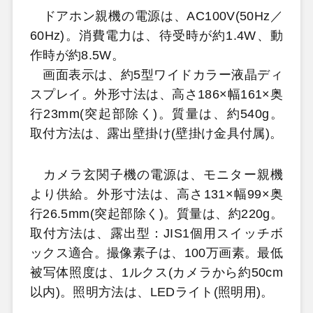
ドアホン親機の電源は、AC100V(50Hz／
60Hz)。消費電力は、待受時が約1.4W、動
作時が約8.5W。
画面表示は、約5型ワイドカラー液晶ディ
スプレイ。外形寸法は、高さ186×幅161×奥
行23mm(突起部除く)。質量は、約540g。
取付方法は、露出壁掛け(壁掛け金具付属)。
カメラ玄関子機の電源は、モニター親機
より供給。外形寸法は、高さ131×幅99×奥
行26.5mm(突起部除く)。質量は、約220g。
取付方法は、露出型：JIS1個用スイッチボ
ックス適合。撮像素子は、100万画素。最低
被写体照度は、1ルクス(カメラから約50cm
以内)。照明方法は、LEDライト(照明用)。