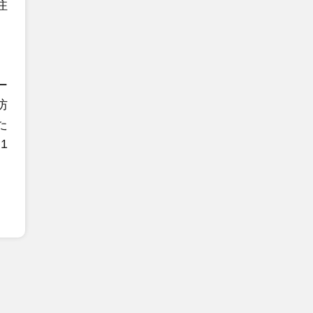
住
ー
防
た
1