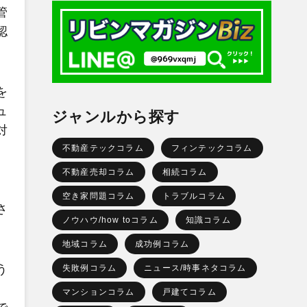
管
認
を
ュ
ジャンルから探す
対
不動産テックコラム
フィンテックコラム
不動産売却コラム
相続コラム
空き家問題コラム
トラブルコラム
さ
ノウハウ/how toコラム
知識コラム
地域コラム
成功例コラム
う
失敗例コラム
ニュース/時事ネタコラム
マンションコラム
戸建てコラム