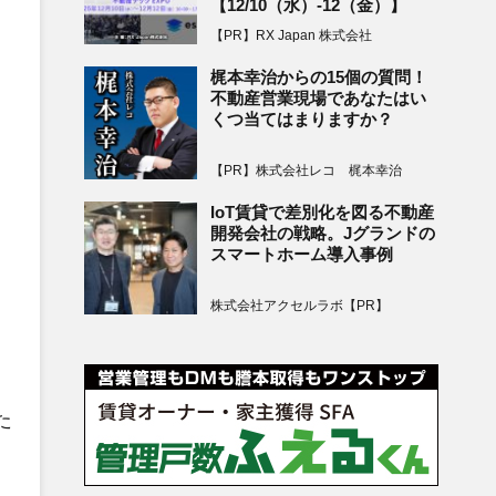
【12/10（水）-12（金）】
【PR】RX Japan 株式会社
梶本幸治からの15個の質問！
不動産営業現場であなたはい
くつ当てはまりますか？
【PR】株式会社レコ 梶本幸治
IoT賃貸で差別化を図る不動産
開発会社の戦略。Jグランドの
スマートホーム導入事例
株式会社アクセルラボ【PR】
た