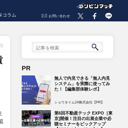
タコラム
お問い合わせ
9日
賃
PR
無人で内見できる「無人内見
システム」を実際に使ってみ
た！【編集部体験レポ】
ショウタイム24株式会社【PR】
第6回不動産テック EXPO［東
ミ
京]開催！注目の出展企業や必
認
聴セミナーをピックアップ