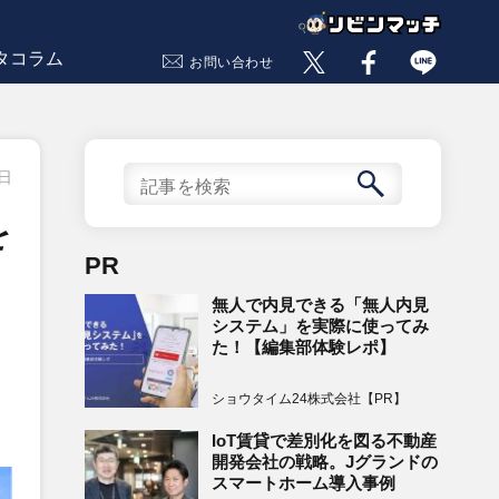
タコラム
お問い合わせ
2日
を
PR
無人で内見できる「無人内見
システム」を実際に使ってみ
た！【編集部体験レポ】
ショウタイム24株式会社【PR】
IoT賃貸で差別化を図る不動産
開発会社の戦略。Jグランドの
スマートホーム導入事例