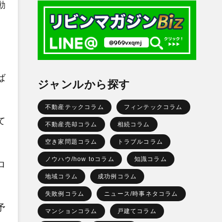
動
ば
ジャンルから探す
不動産テックコラム
フィンテックコラム
て
不動産売却コラム
相続コラム
空き家問題コラム
トラブルコラム
ノウハウ/how toコラム
知識コラム
ロ
地域コラム
成功例コラム
失敗例コラム
ニュース/時事ネタコラム
予
マンションコラム
戸建てコラム