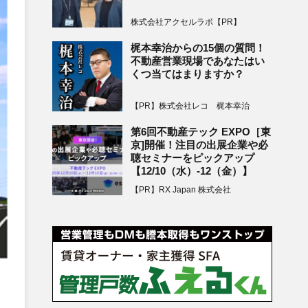
株式会社アクセルラボ【PR】
梶本幸治からの15個の質問！
不動産営業現場であなたはい
くつ当てはまりますか？
【PR】株式会社レコ 梶本幸治
第6回不動産テック EXPO［東
京]開催！注目の出展企業や必
聴セミナーをピックアップ
【12/10（水）-12（金）】
【PR】RX Japan 株式会社