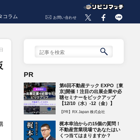
タコラム
お問い合わせ
6日
仮
PR
第6回不動産テック EXPO［東
京]開催！注目の出展企業や必
聴セミナーをピックアップ
【12/10（水）-12（金）】
【PR】RX Japan 株式会社
梶本幸治からの15個の質問！
構
不動産営業現場であなたはい
くつ当てはまりますか？