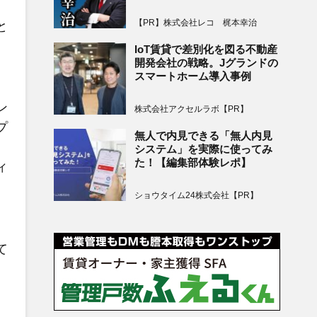
【PR】株式会社レコ 梶本幸治
と
IoT賃貸で差別化を図る不動産
開発会社の戦略。Jグランドの
スマートホーム導入事例
ン
株式会社アクセルラボ【PR】
プ
無人で内見できる「無人内見
システム」を実際に使ってみ
た！【編集部体験レポ】
ィ
ショウタイム24株式会社【PR】
て
、