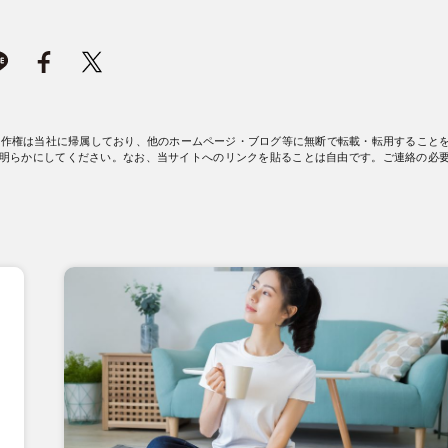
著作権は当社に帰属しており、他のホームページ・ブログ等に無断で転載・転用すること
明らかにしてください。なお、当サイトへのリンクを貼ることは自由です。ご連絡の必