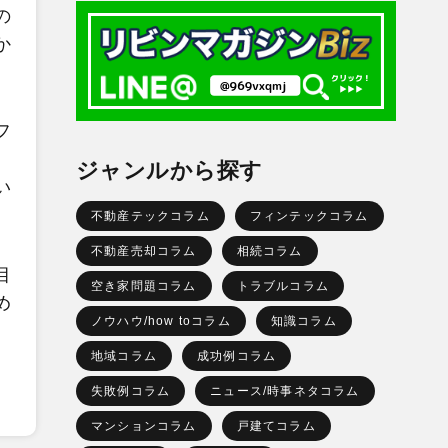
の
か
フ
、
ジャンルから探す
い
不動産テックコラム
フィンテックコラム
不動産売却コラム
相続コラム
目
空き家問題コラム
トラブルコラム
め
ノウハウ/how toコラム
知識コラム
地域コラム
成功例コラム
失敗例コラム
ニュース/時事ネタコラム
マンションコラム
戸建てコラム