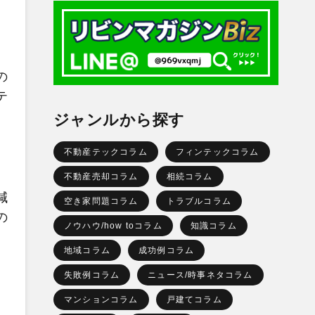
の
テ
ジャンルから探す
不動産テックコラム
フィンテックコラム
不動産売却コラム
相続コラム
減
空き家問題コラム
トラブルコラム
の
ノウハウ/how toコラム
知識コラム
地域コラム
成功例コラム
失敗例コラム
ニュース/時事ネタコラム
マンションコラム
戸建てコラム