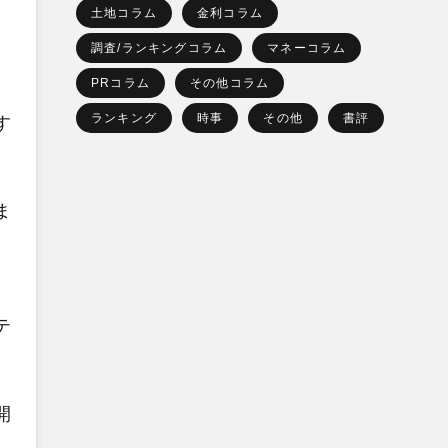
土地コラム
金利コラム
調査/ランキングコラム
マネーコラム
PRコラム
その他コラム
。
ランキング
時事
その他
書評
す
ま
テ
開