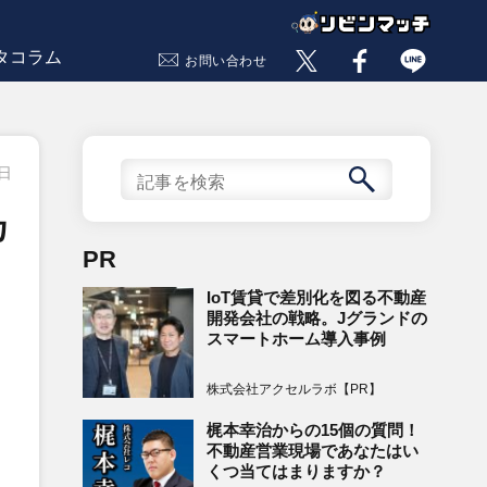
タコラム
お問い合わせ
3日
カ
PR
IoT賃貸で差別化を図る不動産
開発会社の戦略。Jグランドの
スマートホーム導入事例
株式会社アクセルラボ【PR】
梶本幸治からの15個の質問！
不動産営業現場であなたはい
くつ当てはまりますか？