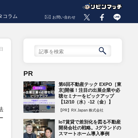
タコラム
お問い合わせ
8日
PR
第6回不動産テック EXPO［東
京]開催！注目の出展企業や必
聴セミナーをピックアップ
【12/10（水）-12（金）】
法
【PR】RX Japan 株式会社
ー
IoT賃貸で差別化を図る不動産
開発会社の戦略。Jグランドの
スマートホーム導入事例