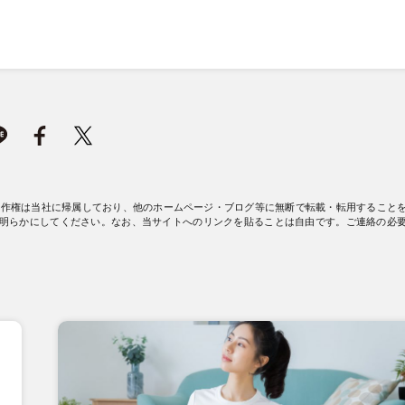
著作権は当社に帰属しており、他のホームページ・ブログ等に無断で転載・転用すること
明らかにしてください。なお、当サイトへのリンクを貼ることは自由です。ご連絡の必