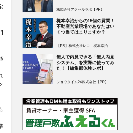
宅
株式会社アクセルラボ【PR】
梶本幸治からの15個の質問！
不動産営業現場であなたはい
くつ当てはまりますか？
門
【PR】株式会社レコ 梶本幸治
無人で内見できる「無人内見
能
システム」を実際に使ってみ
た！【編集部体験レポ】
れ
ショウタイム24株式会社【PR】
ッ
も
準