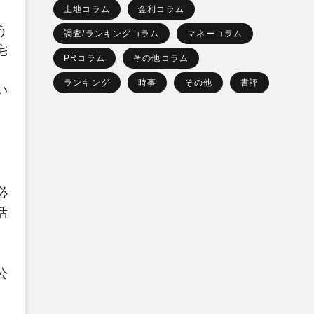
土地コラム
金利コラム
う
調査/ランキングコラム
マネーコラム
宅
PRコラム
その他コラム
ランキング
時事
その他
書評
い
必
活
公