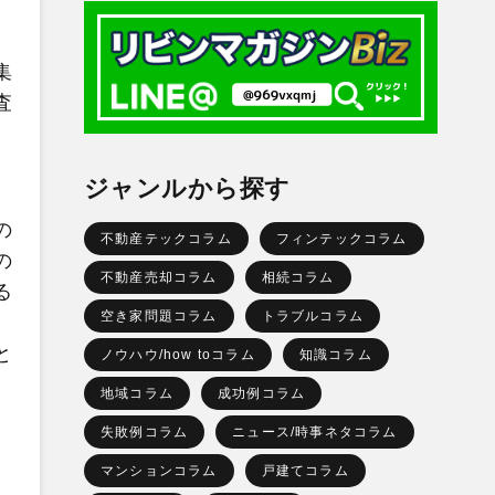
集
査
ジャンルから探す
の
不動産テックコラム
フィンテックコラム
の
不動産売却コラム
相続コラム
る
空き家問題コラム
トラブルコラム
と
ノウハウ/how toコラム
知識コラム
地域コラム
成功例コラム
失敗例コラム
ニュース/時事ネタコラム
マンションコラム
戸建てコラム