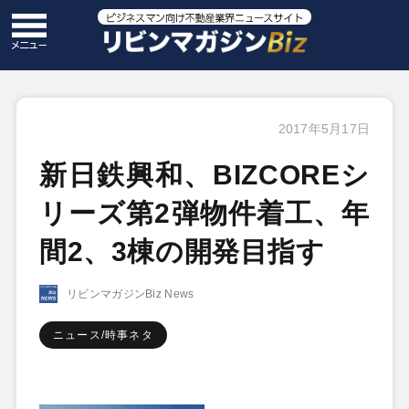
2017年5月17日
新日鉄興和、BIZCOREシ
リーズ第2弾物件着工、年
間2、3棟の開発目指す
リビンマガジンBiz News
ニュース/時事ネタ