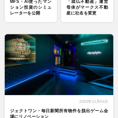
MFS・AI使ったマン
「成仏不動産」運営
ション投資のシミュ
母体がマークス不動
レーターを公開
産に社名を変更
2022年11月01日
ジェクトワン・毎日新聞所有物件を脱出ゲーム会
場にリノベーション