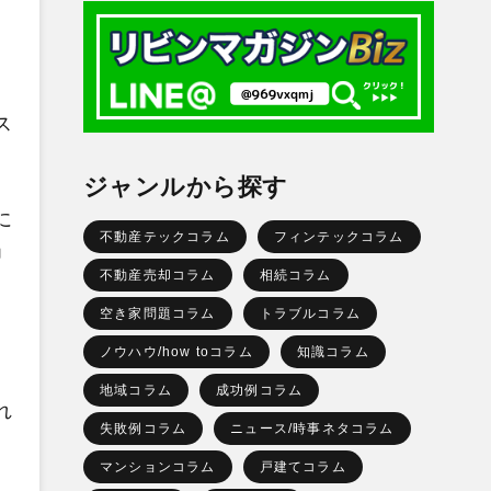
ス
ジャンルから探す
に
不動産テックコラム
フィンテックコラム
」
不動産売却コラム
相続コラム
空き家問題コラム
トラブルコラム
ノウハウ/how toコラム
知識コラム
地域コラム
成功例コラム
れ
失敗例コラム
ニュース/時事ネタコラム
マンションコラム
戸建てコラム