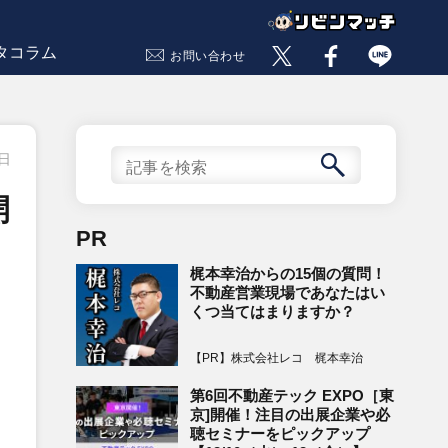
タコラム
お問い合わせ
2日
開
PR
梶本幸治からの15個の質問！
不動産営業現場であなたはい
くつ当てはまりますか？
【PR】株式会社レコ 梶本幸治
第6回不動産テック EXPO［東
京]開催！注目の出展企業や必
聴セミナーをピックアップ