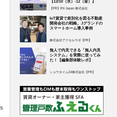
【12/10（水）-12（金）】
【PR】RX Japan 株式会社
IoT賃貸で差別化を図る不動産
開発会社の戦略。Jグランドの
スマートホーム導入事例
株式会社アクセルラボ【PR】
無人で内見できる「無人内見
システム」を実際に使ってみ
た！【編集部体験レポ】
ショウタイム24株式会社【PR】
5