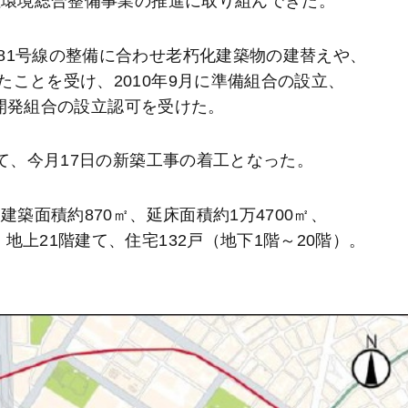
住環境総合整備事業の推進に取り組んできた。
81号線の整備に合わせ老朽化建築物の建替えや、
ことを受け、2010年9月に準備組合の設立、
、再開発組合の設立認可を受けた。
経て、今月17日の新築工事の着工となった。
建築面積約870㎡、延床面積約1万4700㎡、
上21階建て、住宅132戸（地下1階～20階）。