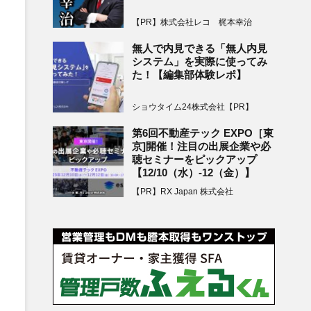
【PR】株式会社レコ 梶本幸治
無人で内見できる「無人内見
システム」を実際に使ってみ
た！【編集部体験レポ】
ショウタイム24株式会社【PR】
第6回不動産テック EXPO［東
京]開催！注目の出展企業や必
聴セミナーをピックアップ
【12/10（水）-12（金）】
【PR】RX Japan 株式会社