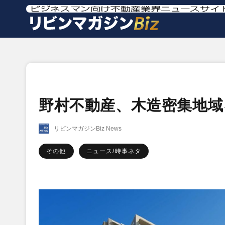
野村不動産、木造密集地域を
リビンマガジンBiz News
その他
ニュース/時事ネタ