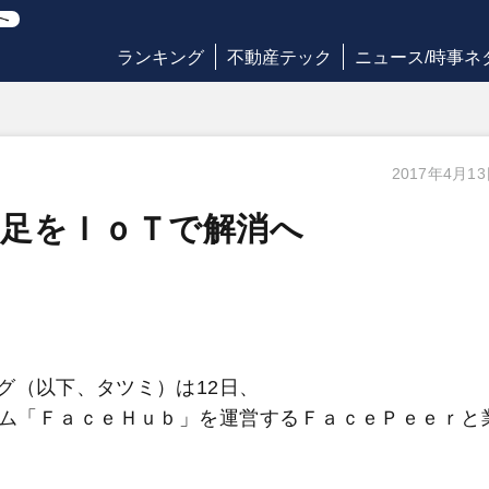
ランキング
不動産テック
ニュース/時事ネ
2017年4月1
不足をＩｏＴで解消へ
（以下、タツミ）は12日、
ム「ＦａｃｅＨｕｂ」を運営するＦａｃｅＰｅｅｒと