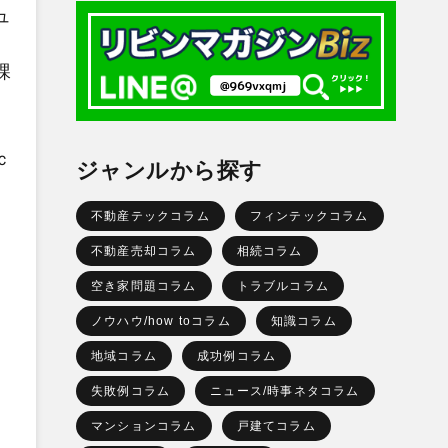
ュ
課
ｃ
ジャンルから探す
不動産テックコラム
フィンテックコラム
不動産売却コラム
相続コラム
空き家問題コラム
トラブルコラム
ノウハウ/how toコラム
知識コラム
地域コラム
成功例コラム
失敗例コラム
ニュース/時事ネタコラム
マンションコラム
戸建てコラム